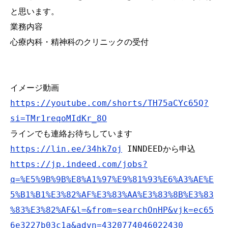
と思います。

業務内容

心療内科・精神科のクリニックの受付

イメージ動画
https://youtube.com/shorts/TH75aCYc65Q?
si=TMr1reqoMIdKr_8O
ラインでも連絡お待ちしています 
https://lin.ee/34hk7oj
 INNDEEDから申込 
https://jp.indeed.com/jobs?
q=%E5%9B%9B%E8%A1%97%E9%81%93%E6%A3%AE%E
5%B1%B1%E3%82%AF%E3%83%AA%E3%83%8B%E3%83
%83%E3%82%AF&l=&from=searchOnHP&vjk=ec65
6e3227b03c1a&advn=4320774046022430