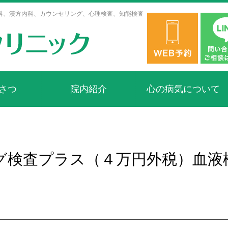
科、漢方内科、カウンセリング、心理検査、知能検査
さつ
院内紹介
心の病気について
ング検査プラス（４万円外税）血液