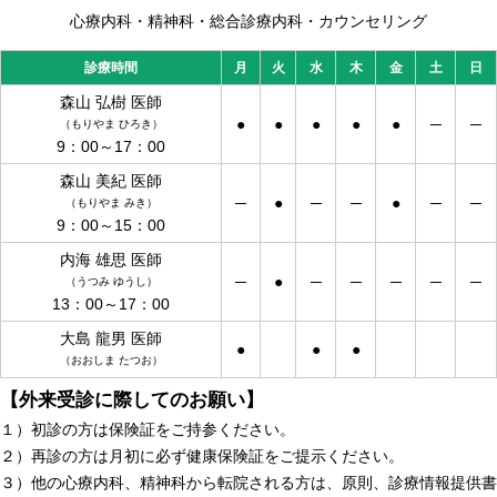
心療内科・精神科・総合診療内科・カウンセリング
診療時間
月
火
水
木
金
土
日
森山 弘樹 医師
●
●
●
●
●
─
─
（もりやま ひろき）
9：00～17：00
森山 美紀 医師
─
●
─
─
●
─
─
（もりやま みき）
9：00～15：00
内海 雄思 医師
─
●
─
─
─
─
─
（うつみ ゆうし）
13：00～17：00
大島 龍男 医師
●
●
●
（おおしま たつお）
【外来受診に際してのお願い】
１）初診の方は保険証をご持参ください。
２）再診の方は月初に必ず健康保険証をご提示ください。
３）他の心療内科、精神科から転院される方は、原則、診療情報提供書